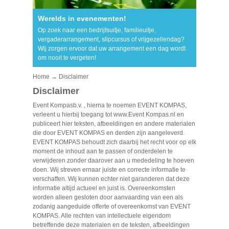
Werelds in evenementen!
Op zoek naar een bedrijfsuitje, familieuitje,
vergaderarrangement, slipcursus of vrijgezellendag?
Wij zorgen ervoor dat uw arrangement een dag wordt
om nooit te vergeten!
Home
→ Disclaimer
Disclaimer
Event Kompasb.v. , hierna te noemen EVENT KOMPAS,
verleent u hierbij toegang tot www.Event Kompas.nl en
publiceert hier teksten, afbeeldingen en andere materialen
die door EVENT KOMPAS en derden zijn aangeleverd.
EVENT KOMPAS behoudt zich daarbij het recht voor op elk
moment de inhoud aan te passen of onderdelen te
verwijderen zonder daarover aan u mededeling te hoeven
doen. Wij streven ernaar juiste en correcte informatie te
verschaffen. Wij kunnen echter niet garanderen dat deze
informatie altijd actueel en juist is. Overeenkomsten
worden alleen gesloten door aanvaarding van een als
zodanig aangeduide offerte of overeenkomst van EVENT
KOMPAS. Alle rechten van intellectuele eigendom
betreffende deze materialen en de teksten, afbeeldingen