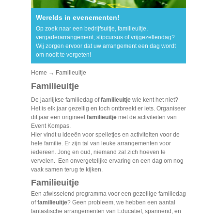
Werelds in evenementen!
Op zoek naar een bedrijfsuitje, familieuitje,
vergaderarrangement, slipcursus of vrijgezellendag?
Wij zorgen ervoor dat uw arrangement een dag wordt
om nooit te vergeten!
Home
→ Familieuitje
Familieuitje
De jaarlijkse familiedag of
familieuitje
wie kent het niet?
Het is elk jaar gezellig en toch ontbreekt er iets. Organiseer
dit jaar een origineel
familieuitje
met de activiteiten van
Event Kompas.
Hier vindt u ideeën voor spelletjes en activiteiten voor de
hele familie. Er zijn tal van leuke arrangementen voor
iedereen. Jong en oud, niemand zal zich hoeven te
vervelen. Een onvergetelijke ervaring en een dag om nog
vaak samen terug te kijken.
Familieuitje
Een afwisselend programma voor een gezellige familiedag
of
familieuitje
? Geen probleem, we hebben een aantal
fantastische arrangementen van Educatief, spannend, en