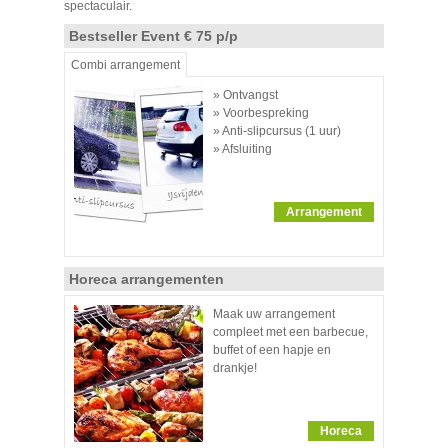
spectaculair.
Bestseller Event € 75 p/p
Combi arrangement
» Ontvangst
» Voorbespreking
» Anti-slipcursus (1 uur)
» Afsluiting
Arrangement
Horeca arrangementen
Maak uw arrangement
compleet met een barbecue,
buffet of een hapje en
drankje!
Horeca