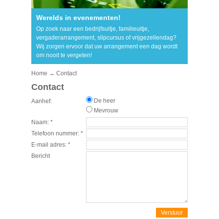
Werelds in evenementen!
Op zoek naar een bedrijfsuitje, familieuitje,
vergaderarrangement, slipcursus of vrijgezellendag?
Wij zorgen ervoor dat uw arrangement een dag wordt
om nooit te vergeten!
Home
→ Contact
Contact
De heer
Aanhef:
Mevrouw
Naam:
*
Telefoon nummer:
*
E-mail adres:
*
Bericht
Verstuur