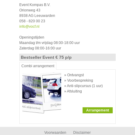
Event Kompas B.V.
Orionweg 43
8938 AG Leeuwarden
058 - 820 00 23
info@vocf.nl
Openingstijden
Maandag t/m vrijdag 08:00-18:00 uur
Zaterdag 08:00-16:00 uur
Bestseller Event € 75 p/p
Combi arrangement
» Ontvangst
» Voorbespreking
» Anti-slipcursus (1 uur)
» Afsluiting
Arrangement
Voorwaarden
Disclaimer